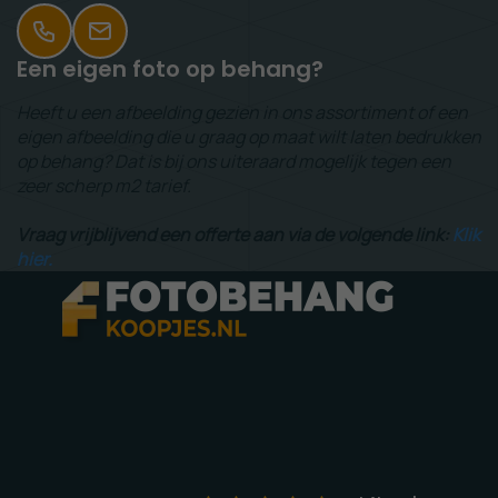
Een eigen foto op behang?
Heeft u een afbeelding gezien in ons assortiment of een
eigen afbeelding die u graag op maat wilt laten bedrukken
op behang? Dat is bij ons uiteraard mogelijk tegen een
zeer scherp m2 tarief.
Vraag vrijblijvend een offerte aan via de volgende link:
Klik
hier.