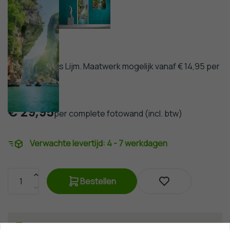
fotobehang
Inclusief Gratis Lijm. Maatwerk mogelijk vanaf € 14,95 per
m².
€
34,95
€
29,95
per complete fotowand
(incl. btw)
Verwachte levertijd:
4 - 7 werkdagen
Bestellen
Gratis verzending
vanaf €50,-