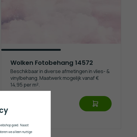
Wolken Fotobehang 14572
Beschikbaar in diverse afmetingen in vlies- &
vinylbehang. Maatwerk mogelijk vanaf €
14,95 per m².
€ 14,95
acy
e webshop goed. Naast
teren we alleen nuttige