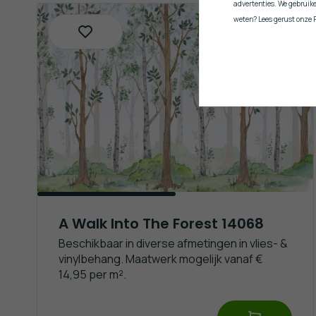
advertenties. We gebruik
weten? Lees gerust onze P
INCLUSIEF GRATIS LIJM
A Walk Into The Forest 14068
Beschikbaar in diverse afmetingen in vlies- &
vinylbehang. Maatwerk mogelijk vanaf €
14,95 per m².