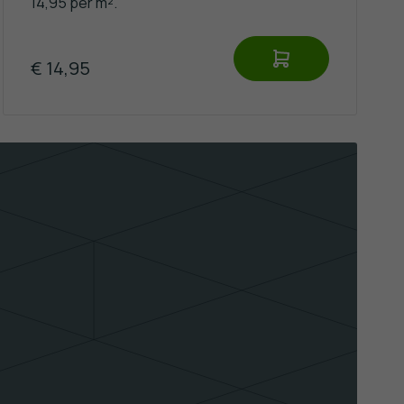
14,95 per m².
€ 14,95