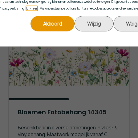
en daarom technologie om uw gedrag binnen en buiten onze webshop te volgen. Dit gebeurt op ee
rivacy verklaring (
klik hier
). Via onderstaande buttons kunt u alle cookies accepteren of een ander
INCLUSIEF GRATIS LIJM
Akkoord
Wijzig
Weig
Bloemen Fotobehang 14345
Beschikbaar in diverse afmetingen in vlies- &
vinylbehang. Maatwerk mogelijk vanaf €