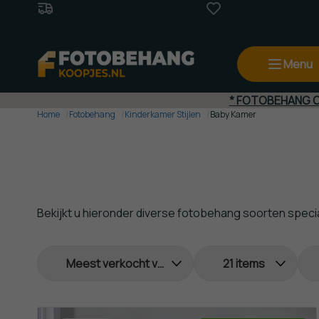
Gratis Verzending
(va. €50,-)
Beste
Prijs - Kwalit
Menu
* FOTOBEHANG OP
Home
Fotobehang
Kinderkamer Stijlen
Baby Kamer
Bekijkt u hieronder diverse fotobehang soorten speciaa