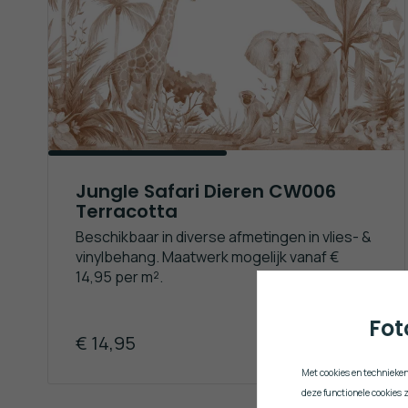
Jungle Safari Dieren CW006
Terracotta
Beschikbaar in diverse afmetingen in vlies- &
vinylbehang. Maatwerk mogelijk vanaf €
14,95 per m².
Fot
€ 14,95
Met cookies en technieken
deze functionele cookies 