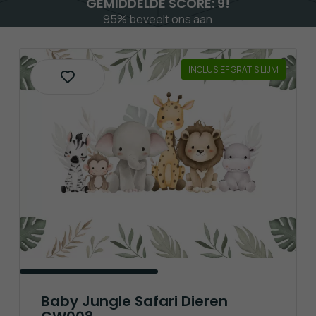
GEMIDDELDE SCORE: 9!
95% beveelt ons aan
INCLUSIEF GRATIS LIJM
Baby Jungle Safari Dieren