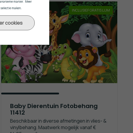
n anonieme manier. Meer
e selectie maken.
INCLUSIEF GRATIS LIJM
er cookies
Baby Dierentuin Fotobehang
11412
Beschikbaar in diverse afmetingen in vlies- &
vinylbehang. Maatwerk mogelijk vanaf €