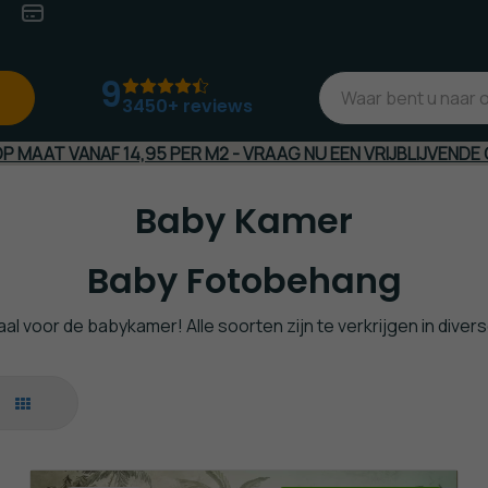
eit
Veilig
(Achteraf)betalen
9
3450+ reviews
 MAAT VANAF 14,95 PER M2 - VRAAG NU EEN VRIJBLIJVENDE 
Baby Kamer
Baby Fotobehang
l voor de babykamer! Alle soorten zijn te verkrijgen in diver