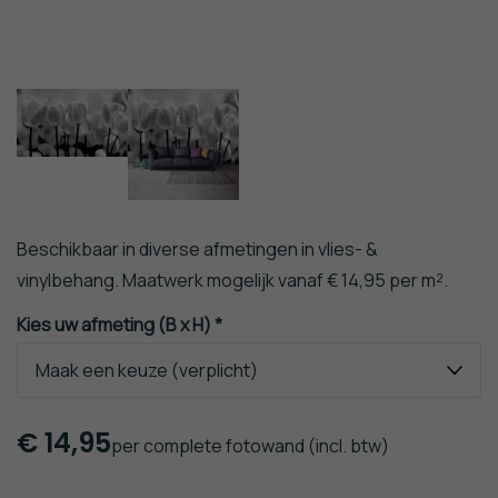
KEK
fotobehang
Yo2 Design
Amsterdam
Paneel
fotobehang
KEK
fotobehang
Amsterdam
Rijksmuseum
Nijntje
fotobehang
Star
Steden
Wars
Skylines
Winnie
fotobehang
The
Steen
Pooh
fotobehang
Beschikbaar in diverse afmetingen in vlies- &
Studio
Strand
Onszelf
vinylbehang. Maatwerk mogelijk vanaf € 14,95 per m².
fotobehang
Trendy &
Kies uw afmeting (B x H) *
Modern
fotobehang
Voertuigen
fotobehang
€
14,95
Wereldkaart
per complete fotowand
(incl. btw)
fotobehang
Zwart & Wit