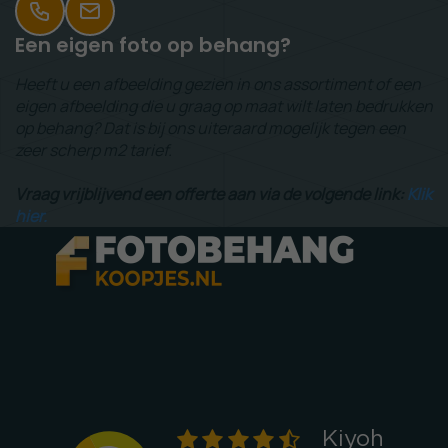
Een eigen foto op behang?
Heeft u een afbeelding gezien in ons assortiment of een
eigen afbeelding die u graag op maat wilt laten bedrukken
op behang? Dat is bij ons uiteraard mogelijk tegen een
zeer scherp m2 tarief.
Vraag vrijblijvend een offerte aan via de volgende link:
Klik
hier.