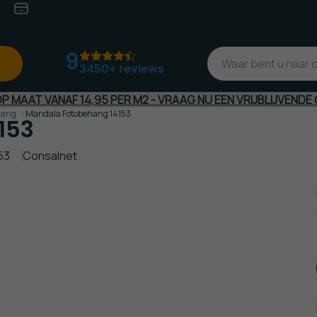
eit
Veilig
(Achteraf)betalen
9
3450+ reviews
 MAAT VANAF 14,95 PER M2 - VRAAG NU EEN VRIJBLIJVENDE 
hang
Mandala Fotobehang 14153
153
53
Consalnet