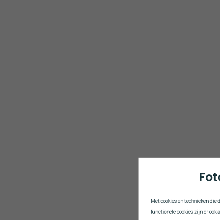
Fot
Met cookies en technieken die 
functionele cookies zijn er oo