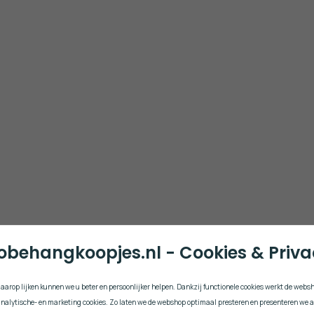
obehangkoopjes.nl - Cookies & Priv
daarop lijken kunnen we u beter en persoonlijker helpen. Dankzij functionele cookies werkt de web
k analytische- en marketing cookies. Zo laten we de webshop optimaal presteren en presenteren we a