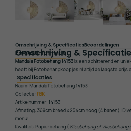
Omschrijving & Specificaties
Beoordelingen
Omschrijving & Specificati
Productinformatie
Mandala Fotobehang 14153
is een schitterend en unie
heeft bij Fotobehangkoopjes.nl altijd de laagste prijs 
Specificaties
Naam: Mandala Fotobehang 14153
Collectie:
FBK
Artikelnummer: 14153
Afmeting: 368cm breed x 254cm hoog (4 banen) | Div
menu!
Kwaliteit: Papierbehang (
Vliesbehang
of
Vliesbehang m