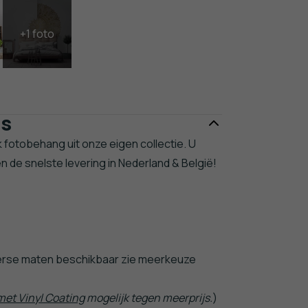
es
k fotobehang uit onze eigen collectie. U
en de snelste levering in Nederland & België!
erse maten beschikbaar zie meerkeuze
et Vinyl Coating
mogelijk tegen meerprijs.
)