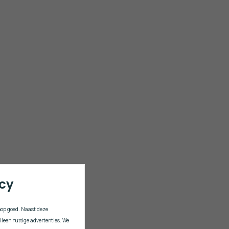
acy
shop goed. Naast deze
lleen nuttige advertenties. We