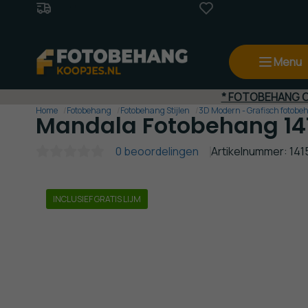
Gratis Verzending
(va. €50,-)
Beste
Prijs - Kwalit
Menu
* FOTOBEHANG OP
Home
Fotobehang
Fotobehang Stijlen
3D Modern - Grafisch fotobe
Mandala Fotobehang 14
0 beoordelingen
Artikelnummer: 141
INCLUSIEF GRATIS LIJM