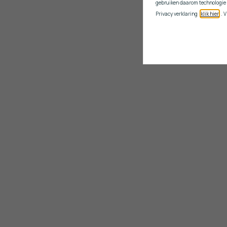
gebruiken daarom technologie 
Privacy verklaring (
klik hier
). 