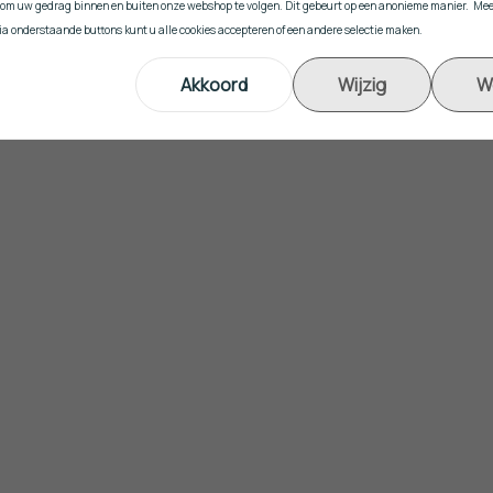
om uw gedrag binnen en buiten onze webshop te volgen. Dit gebeurt op een anonieme manier. Mee
Via onderstaande buttons kunt u alle cookies accepteren of een andere selectie maken.
Akkoord
Wijzig
W